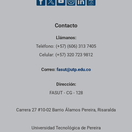
Contacto
Llámanos:
Teléfono: (+57) (606) 313 7405
Celular: (+57) 320 723 9812
Correo:
fasut@utp.edu.co
Dirección:
FASUT - CG - 128
Carrera 27 #10-02 Barrio Álamos Pereira, Risaralda
Información institucional
Universidad Tecnológica de Pereira