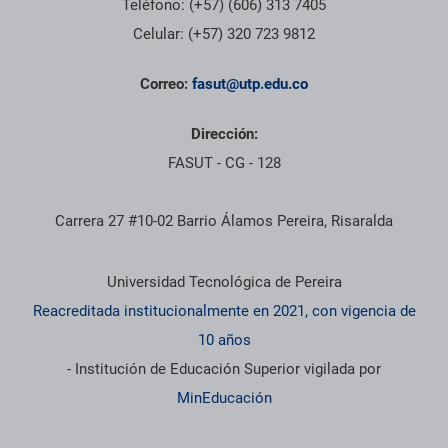
Teléfono: (+57) (606) 313 7405
Celular: (+57) 320 723 9812
Correo:
fasut@utp.edu.co
Dirección:
FASUT - CG - 128
Carrera 27 #10-02 Barrio Álamos Pereira, Risaralda
Información institucional
Universidad Tecnológica de Pereira
Reacreditada institucionalmente en 2021, con vigencia de
10 años
- Institución de Educación Superior vigilada por
MinEducación