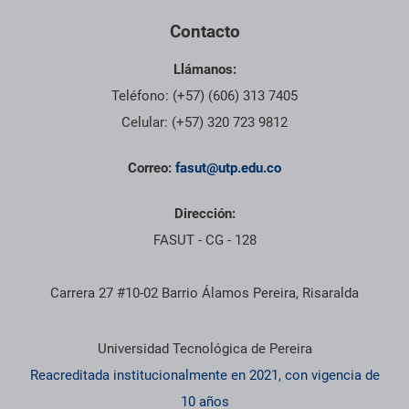
Contacto
Llámanos:
Teléfono: (+57) (606) 313 7405
Celular: (+57) 320 723 9812
Correo:
fasut@utp.edu.co
Dirección:
FASUT - CG - 128
Carrera 27 #10-02 Barrio Álamos Pereira, Risaralda
Información institucional
Universidad Tecnológica de Pereira
Reacreditada institucionalmente en 2021, con vigencia de
10 años