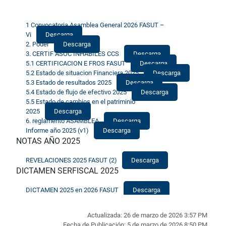
1 Convocatoria Asamblea General 2026 FASUT –
Vi
Descarga
2. Poder
Descarga
3. CERTIF ASOC INHABILES CCS
Descarga
5.1 CERTIFICACION E FROS FASUT
Descarga
5.2 Estado de situacion Financiera 2025
Descarga
5.3 Estado de resultados 2025
Descarga
5.4 Estado de flujo de efectivo 2025
Descarga
5.5 Estado de cambios en el patriminio
2025
Descarga
6. reglamento ASAMBLEA
Descarga
Informe año 2025 (v1)
Descarga
NOTAS AÑO 2025
REVELACIONES 2025 FASUT (2)
Descarga
DICTAMEN SERFISCAL 2025
DICTAMEN 2025 en 2026 FASUT
Descarga
Actualizada: 26 de marzo de 2026 3:57 PM
Fecha de Publicación: 5 de marzo de 2026 8:50 PM