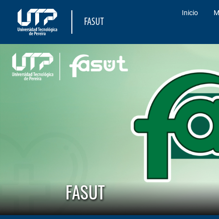
Inicio
M
FASUT
FASUT