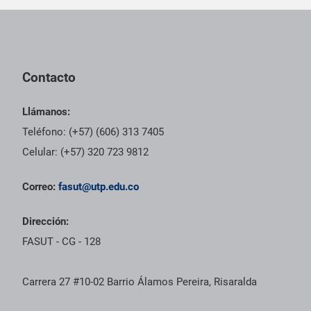
Pie de página con información de contacto, redes sociales y dat
Contacto
Llámanos:
Teléfono: (+57) (606) 313 7405
Celular: (+57) 320 723 9812
Correo:
fasut@utp.edu.co
Dirección:
FASUT - CG - 128
Carrera 27 #10-02 Barrio Álamos Pereira, Risaralda